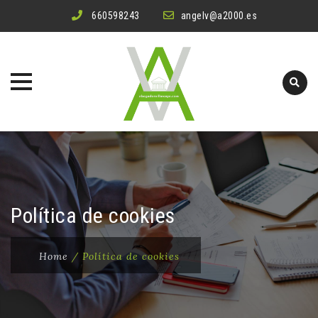
660598243
angelv@a2000.es
Skip
to
content
Política de cookies
Home
/
Política de cookies